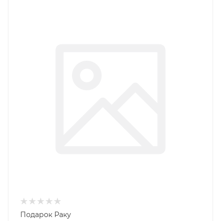
Подарок Раку