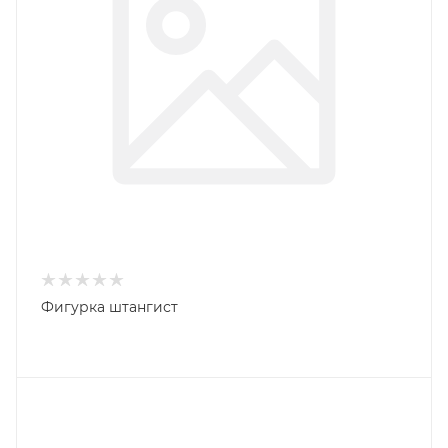
Фигурка штангист