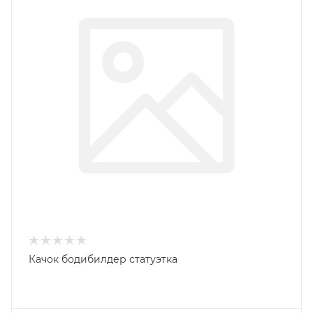
Качок бодибилдер статуэтка