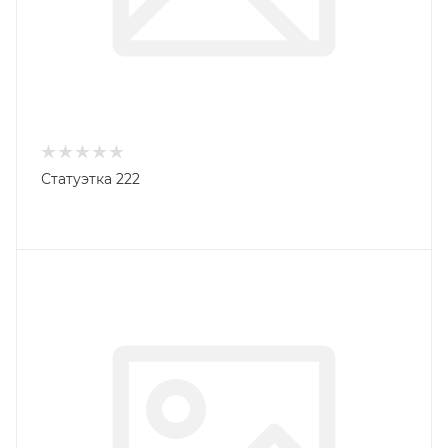
Статуэтка 222