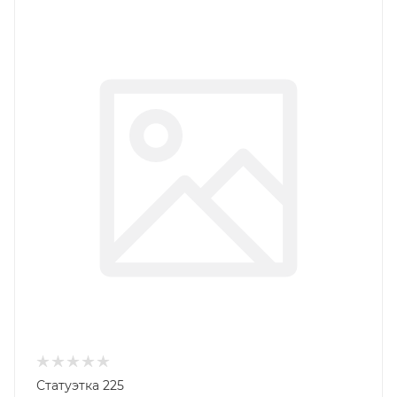
Статуэтка 225