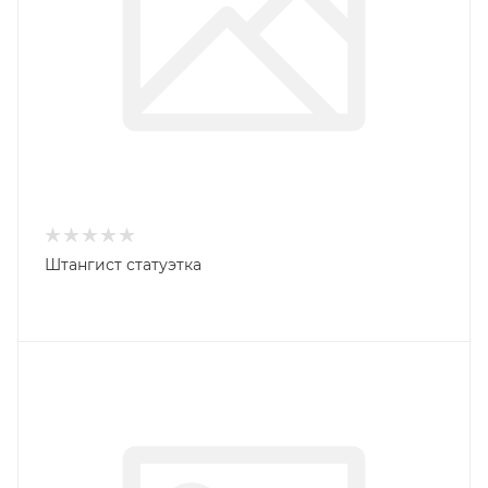
Штангист статуэтка