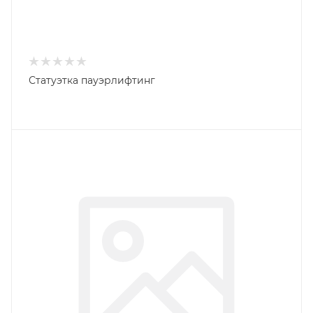
Статуэтка пауэрлифтинг