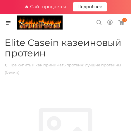
🔥 Сайт продается
Подробнее
0
Elite Casein казеиновый
протеин
Где купить и как принимать протеин: лучшие протеины
(белки)