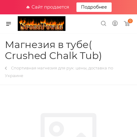
🔥 Сайт продается
Подробнее
0
Магнезия в тубе(
Crushed Chalk Tub)
Спортивная магнезия для рук: цены, доставка по
Украине