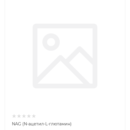
NAG (N-ацетил-L-глютамин)