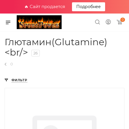
🔥 Сайт продается
Подробнее
0
Глютамин(Glutamine)
<br/>
26
0
ФИЛЬТР