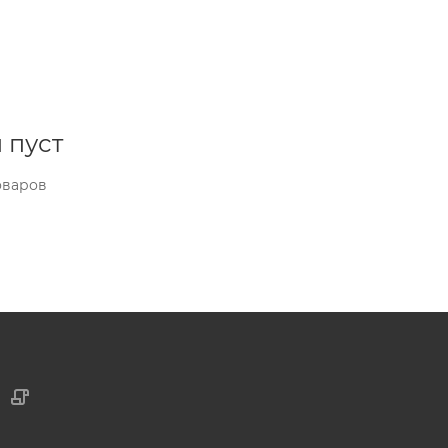
 пуст
оваров