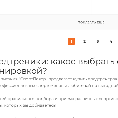
ПОКАЗАТЬ ЕЩЕ
1
2
3
4
едтреники: какое выбрать
енировкой?
 питания "СпортПавер" предлагает купить предтренеров
рофессиональных спортсменов и любителей по выгодной 
стей правильного подбора и приема различных спортив
ы, которых вы добиваетесь!