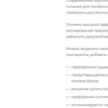
Современные научные
питания для професс
появились достаточно
Помимо высокой эффе
исследований предтр
увеличить результати
Можно выделить неск
препаратов, добавок 
предтреники сущес
предотвращается р
синтеза белка;
решение купить пр
предтреник компл
оптимизируется г