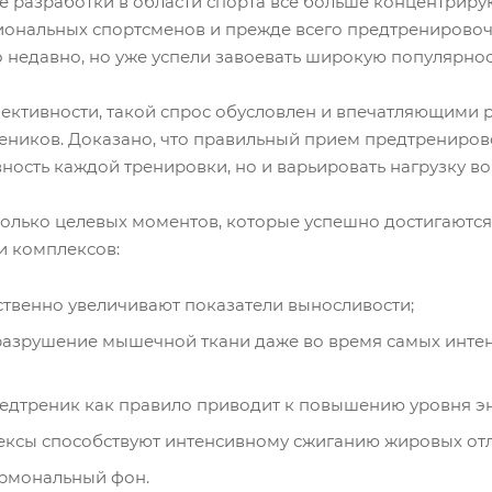
 разработки в области спорта все больше концентриру
иональных спортсменов и прежде всего предтренировоч
 недавно, но уже успели завоевать широкую популярност
ктивности, такой спрос обусловлен и впечатляющими р
еников. Доказано, что правильный прием предтрениров
вность каждой тренировки, но и варьировать нагрузку во
олько целевых моментов, которые успешно достигаютс
и комплексов:
твенно увеличивают показатели выносливости;
азрушение мышечной ткани даже во время самых интенс
едтреник как правило приводит к повышению уровня эн
ексы способствуют интенсивному сжиганию жировых отл
ормональный фон.