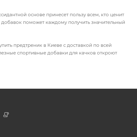
сидантной основе принесет пользу всем, кто ценит
 добавок поможет каждому получить значительный
упить предтреник в Киеве с доставкой по всей
лезные спортивные добавки для качков откроют