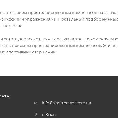
ет, что прием предтренировочных комплексов на антиок
физическими упражнениями. Правильный подбор нужных
в спортзале.
 и хотите достичь отличных результатов – рекомендуем к
регать приемом предтренировочных комплексов. Эти по
вых спортивных свершений!
ЛАТА
info@sportpower.com.ua
г. Киев