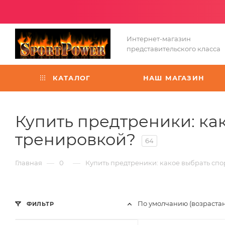
Интернет-магазин
представительского класса
КАТАЛОГ
НАШ МАГАЗИН
Купить предтреники: ка
тренировкой?
64
—
—
Главная
0
Купить предтреники: какое выбрать сп
По умолчанию (возраста
ФИЛЬТР