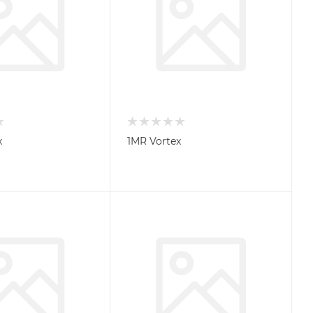
x
1MR Vortex