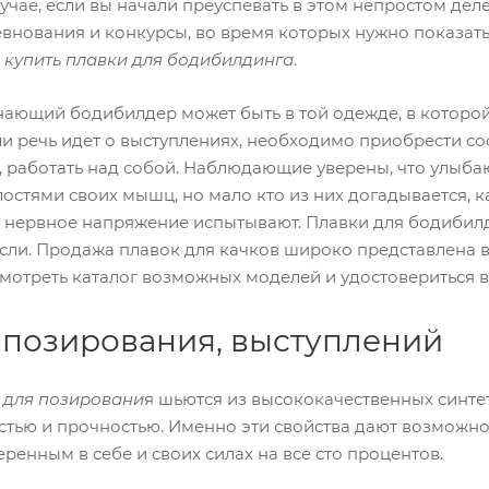
чае, если вы начали преуспевать в этом непростом деле,
нования и конкурсы, во время которых нужно показать 
е
купить плавки для бодибилдинга
.
нающий бодибилдер может быть в той одежде, в которо
и речь идет о выступлениях, необходимо приобрести со
, работать над собой. Наблюдающие уверены, что улыба
лостями своих мышц, но мало кто из них догадывается
 нервное напряжение испытывают. Плавки для бодибилд
асли. Продажа плавок для качков широко представлена 
мотреть каталог возможных моделей и удостовериться в
 позирования, выступлений
 для позировани
я шьются из высококачественных синте
тью и прочностью. Именно эти свойства дают возможно
ренным в себе и своих силах на все сто процентов.