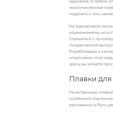
журналов. В любом слу
многочисленные сорев
подумать о том, каки
На тренировках начи
упражнениями, но есл
стремиться к лучшему
покрасоваться выпук
бодибилдеры и какое
спортсмена этой отр
здесь вы можете прос
Плавки для
Качественные
плавки
особенной эластичнос
раскованно и быть уве