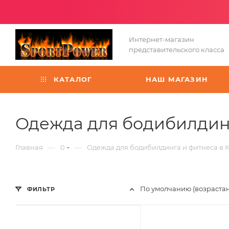
Интернет-магазин
представительского класса
КАТАЛОГ
НАШ МАГАЗИН
Одежда для бодибилдинг
—
—
Главная
0
Одежда для бодибилдинга и фитнеса в 
По умолчанию (возраста
ФИЛЬТР