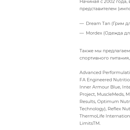
Начиная с 2002 года,
представителем (импо
Dream Tan (Грим дл
Mordex (Одежда дл
Также мы предлагаем
спортивного питания,
Advanced Performulatio
FA Engineered Nutritio
Inner Armour Blue, Int
Project, MuscleMeds, M
Results, Optimum Nutrit
Technology), Reflex Nutr
ThermoLife Internationa
LimitsTM.