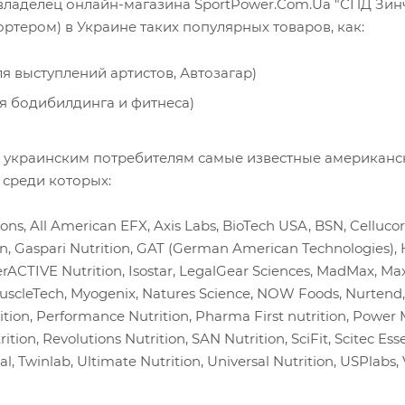
 владелец онлайн-магазина SportPower.Com.Ua "СПД Зи
ртером) в Украине таких популярных товаров, как:
я выступлений артистов, Автозагар)
я бодибилдинга и фитнеса)
 украинским потребителям самые известные американс
 среди которых:
ns, All American EFX, Axis Labs, BioTech USA, BSN, Celluco
n, Gaspari Nutrition, GAT (German American Technologies), 
erACTIVE Nutrition, Isostar, LegalGear Sciences, MadMax, M
uscleTech, Myogenix, Natures Science, NOW Foods, Nurtend,
ion, Performance Nutrition, Pharma First nutrition, Power M
ition, Revolutions Nutrition, SAN Nutrition, SciFit, Scitec Esse
l, Twinlab, Ultimate Nutrition, Universal Nutrition, USPlabs, 