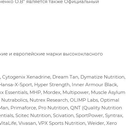
нченко О.В" является также Официальный
кие и европейские марки высококласного
r, Cytogenix Xenadrine, Dream Tan, Dymatize Nutrition,
Hansa-X-Sport, Hyper Strength, Inner Armour Black,
axx Essentials, MHP, Mordex, Multipower, Muscle Asylum
 Nutrabolics, Nutrex Research, OLIMP Labs, Optimal
an, Primaforce, Pro Nutrition, QNT (Quality Nutrition
ntials, Scitec Nutrition, Scivation, SportPower, Syntrax,
VitaLife, Vivasan, VPX Sports Nutrition, Weider, Xero