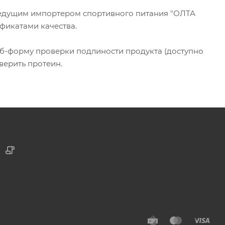
ведущим импортером спортивного питания "ОЛТА
фикатами качества.
веб-форму проверки подлиности продукта (доступно
верить протеин.