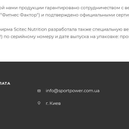
ой нами продукции гарантировано сотрудничеством с 
а "Фитнес Фактор") и подтверждено официальными серти
ирма Scitec Nutrition разработала также специальную 
!) по серийному номеру и дате выпуска на упаковке: про
ЛАТА
info@sportpower.com.ua
г. Киев